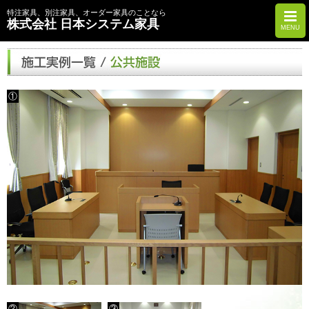
特注家具、別注家具、オーダー家具のことなら
株式会社 日本システム家具
MENU
①
②
③